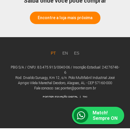
Saiba onde você pode comprar
Encontre a loja mais próxima
PT
EN
ES
PBG S/A / CNPJ: 83.475.913/0040-06 / Inscrição Estadual: 24276748-
6
Rod. Divaldo Suruagy, Km 12, s/n. Polo Multifabril Industrial José
Aprigio Vilela Marechal Deodoro, Alagoas, AL - CEP 57160-000
Fale conosco: sac.pointer@pointer.com.br
Match!
Sempre ON