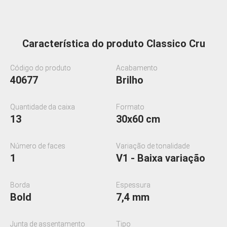
Característica do produto Classico Cru
Código do produto
Acabamento
40677
Brilho
Quantidade da caixa
Formato
13
30x60 cm
Número de faces
Variação de tonalidade
1
V1 - Baixa variação
Borda
Espessura
Bold
7,4 mm
Junta de assentamento
Tipo