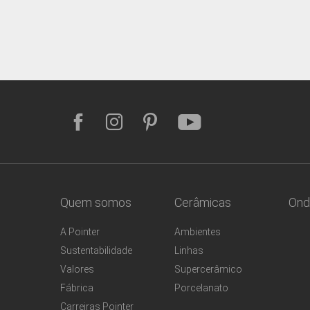
Quem somos
Cerâmicas
Ond
A Pointer
Ambientes
Sustentabilidade
Linhas
Valores
Supercerâmico
Fábrica
Porcelanato
Carreiras Pointer