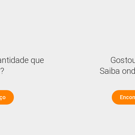
antidade que
Gostou
a?
Saiba on
aço
Encon