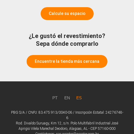
Calcule su espacio
¿Le gustó el revestimiento?
Sepa dónde comprarlo
Encuentre la tienda más cercana
PT
EN
ES
PBG S/A / CNPJ: 83.475.913/0040-06 / Inscripción Estatal: 24276748-
6
Rod. Divaldo Suruagy, Km 12, s/n. Polo Multifabril Industrial José
Aprigio Vilela Marechal Deodoro, Alagoas, AL - CEP 57160-000