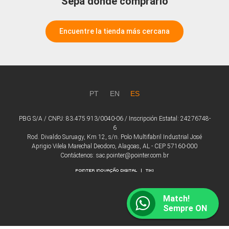
Sepa dónde comprarlo
Encuentre la tienda más cercana
PT
EN
ES
PBG S/A / CNPJ: 83.475.913/0040-06 / Inscripción Estatal: 24276748-
6
Rod. Divaldo Suruagy, Km 12, s/n. Polo Multifabril Industrial José
Aprigio Vilela Marechal Deodoro, Alagoas, AL - CEP 57160-000
Contáctenos: sac.pointer@pointer.com.br
Match!
Sempre ON