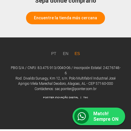
Sepa dónde comprarlo
Encuentre la tienda más cercana
PT
EN
ES
PBG S/A / CNPJ: 83.475.913/0040-06 / Inscripción Estatal: 24276748-
6
Rod. Divaldo Suruagy, Km 12, s/n. Polo Multifabril Industrial José
Aprigio Vilela Marechal Deodoro, Alagoas, AL - CEP 57160-000
Contáctenos: sac.pointer@pointer.com.br
Match!
Sempre ON