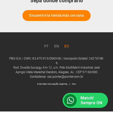
Sepa dónde comprarlo
Encuentre la tienda más cercana
PT
EN
ES
PBG S/A / CNPJ: 83.475.913/0040-06 / Inscripción Estatal: 24276748-
6
Rod. Divaldo Suruagy, Km 12, s/n. Polo Multifabril Industrial José
Aprigio Vilela Marechal Deodoro, Alagoas, AL - CEP 57160-000
Contáctenos: sac.pointer@pointer.com.br
Match!
Sempre ON