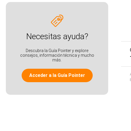
30x60
59x59
Sala
Cozinha
Banheiro
80x80
Necesitas ayuda?
14,5x14,5
Área externa
Quarto
20x120
60x120
Descubra la Guía Pointer y explore
consejos, información técnica y mucho
más.
Acceder a la Guía Pointer