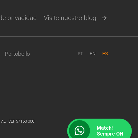
 de privacidad
Visite nuestro blog
Portobello
PT
EN
ES
s, AL - CEP 57160-000
Match!
Sempre ON