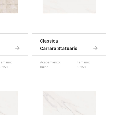
Classica
Carrara Statuario
Tamaño
:
Acabamiento
:
Tamaño
:
30x60
Brilho
30x60