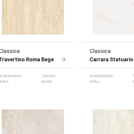
Classica
Classica
Travertino Roma Bege
Carrara Statuario
Acabamiento
:
Tamaño
:
Acabamiento
:
Brilho
60x60
Brilho