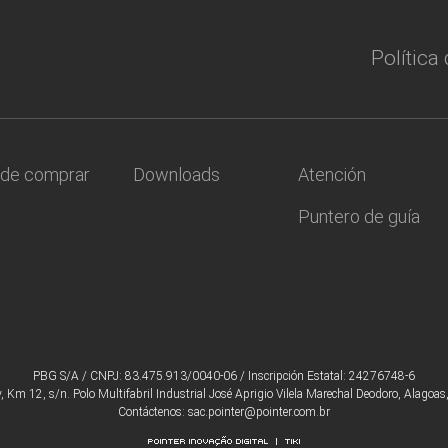
Política
de comprar
Downloads
Atención
Puntero de guía
PBG S/A / CNPJ: 83.475.913/0040-06 / Inscripción Estatal: 24276748-6
, Km 12, s/n. Polo Multifabril Industrial José Aprigio Vilela Marechal Deodoro, Alagoa
Contáctenos: sac.pointer@pointer.com.br