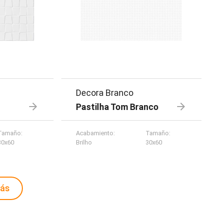
Decora Branco
Pastilha Tom Branco
Tamaño
:
Acabamiento
:
Tamaño
:
30x60
Brilho
30x60
más