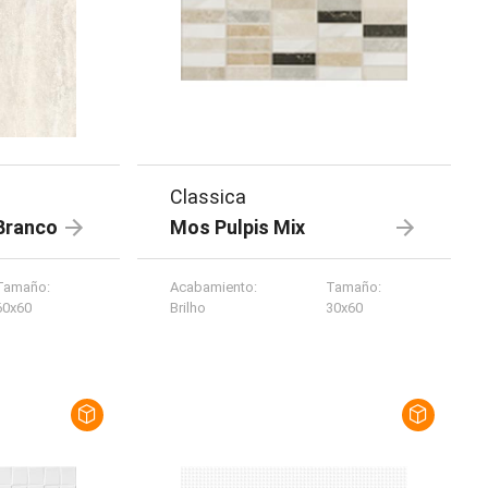
Classica
Branco
Mos Pulpis Mix
Tamaño
:
Acabamiento
:
Tamaño
:
60x60
Brilho
30x60