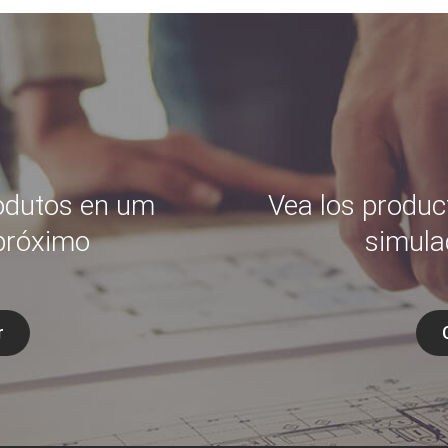
odutos en um
Vea los produc
próximo
simula
r