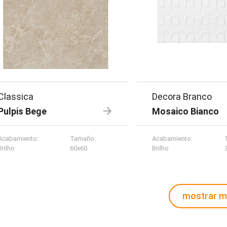
Classica
Decora Branco
Pulpis Bege
Mosaico Bianco
Acabamiento
:
Tamaño
:
Acabamiento
:
Brilho
60x60
Brilho
mostrar 