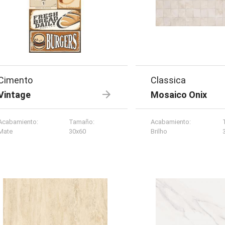
Cimento
Classica
Vintage
Mosaico Onix
Acabamiento
:
Tamaño
:
Acabamiento
:
Mate
30x60
Brilho