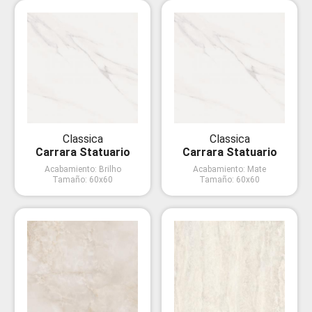
Classica
Classica
Carrara Statuario
Carrara Statuario
Acabamiento
:
Brilho
Acabamiento
:
Mate
Tamaño
:
60x60
Tamaño
:
60x60