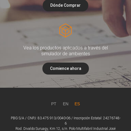
Dónde Comprar
Vea los productos aplicados a través del
simulador de ambientes
Comience ahora
PT
EN
ES
PBG S/A / CNPJ: 83.475.913/0040-06 / Inscripción Estatal: 24276748-
6
Rod. Divaldo Suruagy, Km 12, s/n. Polo Multifabril Industrial José