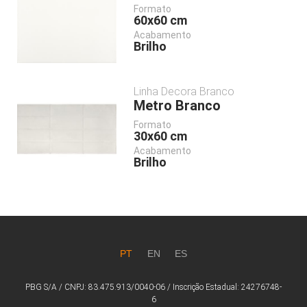
Formato
60x60
cm
Acabamento
Brilho
Linha
Decora Branco
Metro Branco
Formato
30x60
cm
Acabamento
Brilho
PT
EN
ES
PBG S/A / CNPJ: 83.475.913/0040-06 / Inscrição Estadual: 24276748-
6