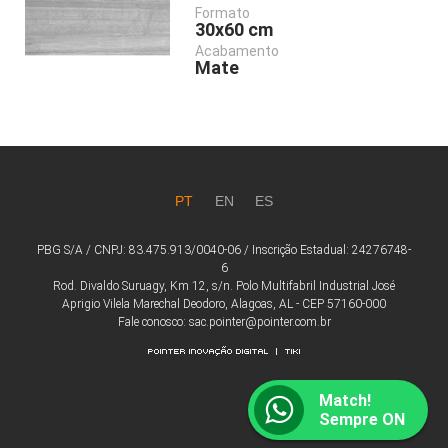
Formato
30x60
cm
Acabamento
Mate
PT
EN
ES
PBG S/A / CNPJ: 83.475.913/0040-06 / Inscrição Estadual: 24276748-
6
Rod. Divaldo Suruagy, Km 12, s/n. Polo Multifabril Industrial José
Aprigio Vilela Marechal Deodoro, Alagoas, AL - CEP 57160-000
Fale conosco: sac.pointer@pointer.com.br
Match!
Sempre ON