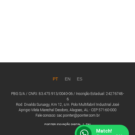
PT
EN
ES
PBG S/A / CNPJ: 83.475.913/0040-06 / Inscrição Estadual: 24276748-
6
Rod. Divaldo Suruagy, Km 12, s/n. Polo Multifabril Industrial José
Aprigio Vilela Marechal Deodoro, Alagoas, AL - CEP 57160-000
Fale conosco: sac.pointer@pointer.com.br
Match!